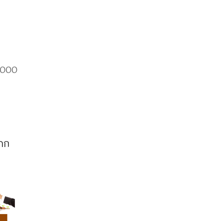
น
0,000
ฝาก